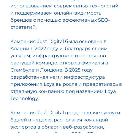
использованием современных технологий
и поддерживаем онлайн-видимость
брендов с помощью эффективных SEO-
стратегий.
Компания Just Digital была основана в
Алании в 2022 году и, благодаря своим
услугам, инфраструктуре и постоянно
Напишите здесь
растущей команде, открыла филиалы в
Стамбуле и Лондоне. В 2025 году
заголовок.
разработанная нами инфраструктура
приложения Loya выросла и превратилась в
Это место для приветствия посетителей
отдельную компанию под названием Loya
сайта. Привлеките их внимание текстом,
Technology.
который четко определяет тематику
сайта, и добавьте привлекательное
Компания Just Digital предоставляет услуги
изображение или видео.
6 дней в неделю, располагая командой
экспертов в области веб-разработки,